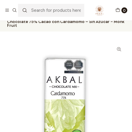
Envíos a todo México y USA
0
Home
Bars
Chocolate 75% Cacao con Cardamomo – Sin Azúcar - Monk
Fruit