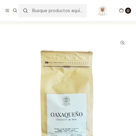
Envíos a todo México y USA
0
Inicio
OTROS
Chocolate de mesa