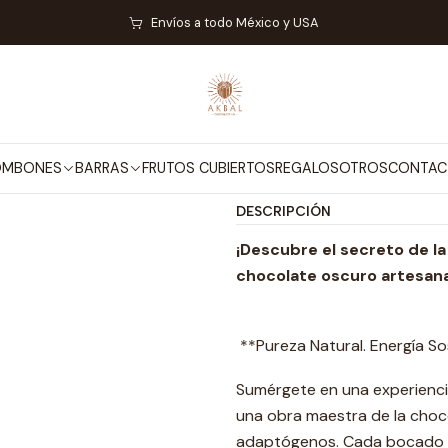
io
BARRAS DE CHOCOLATE
Choco-Hongos - Sin Azúcar - Monk F
Envíos a todo México y USA
|
Choco-Hongos 
Mostrar stock de ubicaci
OMBONES
BARRAS
FRUTOS CUBIERTOS
REGALOS
OTROS
CONTAC
DESCRIPCIÓN
¡Descubre el secreto de la
chocolate oscuro artesan
**Pureza Natural. Energía So
Sumérgete en una experienci
una obra maestra de la choco
adaptógenos. Cada bocado es