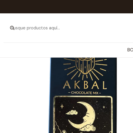
Inic
B