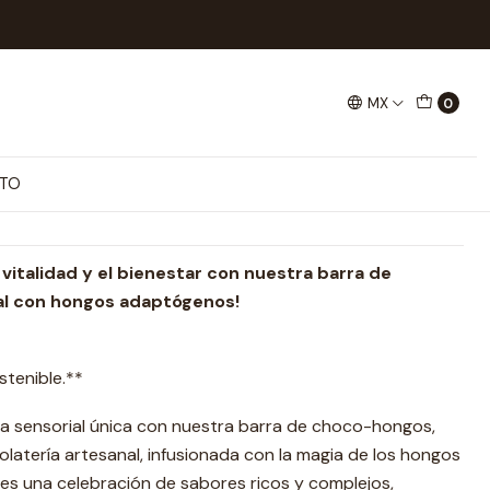
ruit
MX
0
- Sin Azúcar - Monk Fruit
ones
TO
 vitalidad y el bienestar con nuestra barra de
al con hongos adaptógenos!
stenible.**
a sensorial única con nuestra barra de choco-hongos,
latería artesanal, infusionada con la magia de los hongos
 una celebración de sabores ricos y complejos,