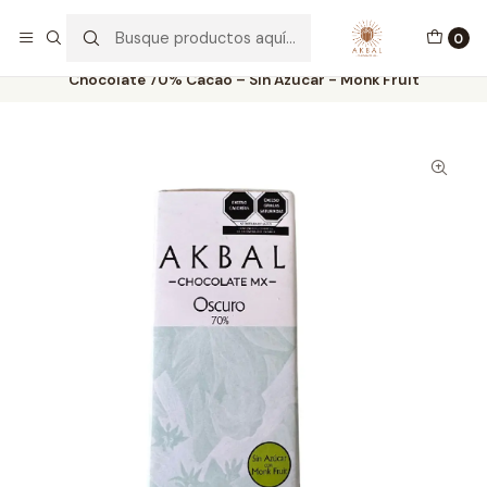
Envíos a todo México y USA
0
Inicio
BARRAS DE CHOCOLATE
Chocolate 70% Cacao – Sin Azúcar - Monk Fruit